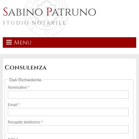
S
abino
P
atruno
STUDIO NOTARILE
Menu
Consulenza
Dati Richiedente
Nominativo *
Email *
Recapito telefonico *